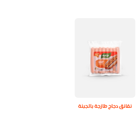
نقانق دجاج طازجة بالجبنة