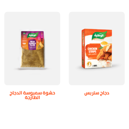
دجاج ستربس
حشوة سمبوسة الدجاج
الطازجة