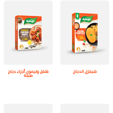
شينتزل الدجاج
فلفل وليمون أجزاء دجاج
متبلة