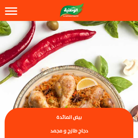
بيض المائدة
دجاج طازج و مجمد