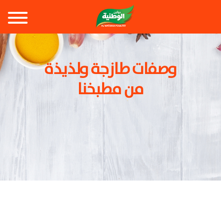
وصفات طازجة ولذيذة
من مطبخنا